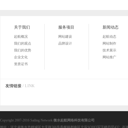
关于我们
服务项目
新闻动态
起航概况
网站建设
起航动态
我们的观点
品牌设计
网站制作
我们的优势
技术展示
企业文化
网站推广
资质证书
友情链接
/ LINK
Copyright 2007-2016 Sailing Network
衡水起航网络科技有限公司
地址：河北省衡水市桃城区大庆路566号香榭丽都南区北辰SOHO写字楼四层432 咨询电话