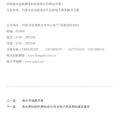
庆祝
衡水
起航网络科技有限公司
网站
开通！
立足本地，为
衡水
企业提供全方位的电子商务解决方案。
公司地址：中国 河北省
衡水
市中心街717号新创恒308A
邮编：053000
电话：0318－2992100
传真：0318－2992100
业务专线：13091182205 13833804170 13273333453 13313180516
衡水
起航网络：
www.ihengshui.com.cn
衡水
寻城网：
www.xunch.net
上一篇：
衡水寻城网开通
下一篇：
衡水网站制作|网站设计|专业电子商务网站建设服务