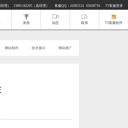
邢经理） 13091182205（袁经理）
客服QQ：
41093124
65638716
TT客服登录
务
资质
动态
联系
TT客服软件
网站制作
技术展示
网站推广
证