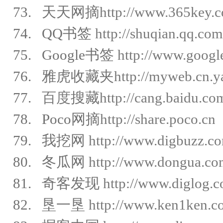
73. 天天网摘
http://www.365key.
74. QQ书签
http://shuqian.qq.com
75. Google书签
http://www.goog
76. 雅虎收藏夹
http://myweb.cn.
77.
百度
搜藏
http://cang.baidu.co
78. Poco网摘
http://share.poco.cn
79. 我挖网
http://www.digbuzz.c
80. 冬瓜网
http://www.dongua.co
81. 奇客发现
http://www.diglog.
82. 垦一垦
http://www.ken1ken.c