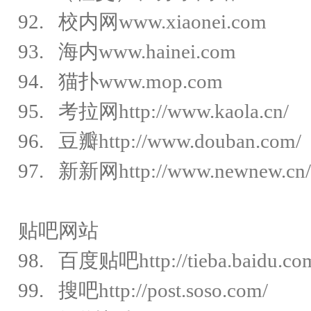
92. 校内网
www.xiaonei.com
93. 海内
www.hainei.com
94. 猫扑
www.mop.com
95. 考拉网
http://www.kaola.cn/
96. 豆瓣
http://www.douban.com/
97. 新新网
http://www.newnew.cn/
贴吧网站
98. 百度贴吧
http://tieba.baidu.co
99. 搜吧
http://post.soso.com/