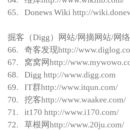
65. Donews Wiki
http://wiki.don
掘客（Digg）网站/网摘网站/网
66. 奇客发现
http://www.diglog.c
67. 窝窝网
http://www.mywowo.c
68. Digg
http://www.digg.com
69. IT群
http://www.itqun.com/
70. 挖客
http://www.waakee.com/
71. it170
http://www.i170.com/
72. 草根网
http://www.20ju.com/