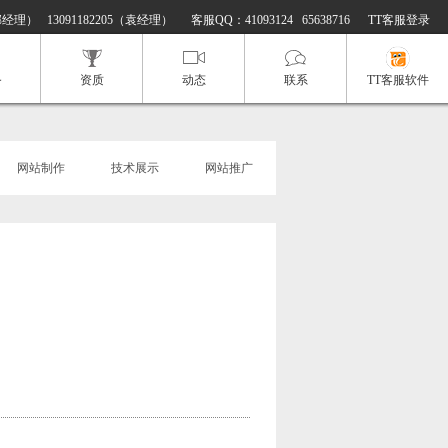
邢经理） 13091182205（袁经理）
客服QQ：
41093124
65638716
TT客服登录
务
资质
动态
联系
TT客服软件
网站制作
技术展示
网站推广