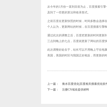
从今年的1月份一直到目前为止，
百度
搜索引擎
及到了一些更的算法和收录形式。
之前
百度
在更新快照的时候，时间多数会选择在
个人认为，更新
网站
的时候，在
百度
搜索引擎
通过此次的调整之后，
百度
把更新的时间更新到
三点到晚上的七点，百度就更新了
网站
的百度
此次调整好处在于，站长可以不用晚上守在电
美国，美国的时区与我国正好相反，而更新的
上一篇：
衡水百度优化|百度相关搜索优化软
下一篇：
注册CN域名提供材料