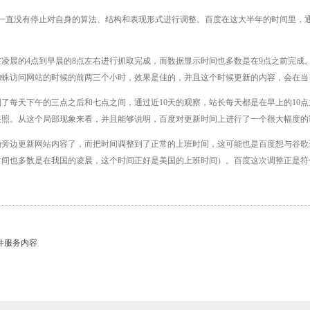
一直没有停止对自身的算法、结构和表现形式进行调整。
百度
在这大半年的时间里，
凌晨的4点到早晨的8点左右进行抓取完成，而数据显示时间也多数是在9点之前完成
蜘蛛访问
网站
的时候的前两三个小时，效果是佳的，并且这个时候更新的内容，会在当
了每天下午的三点之后和七点之间，通过近10天的观察，站长每天都是在早上的10
快照。从这个局部现象来看，并且能够说明，百度对更新时间上进行了一个很大幅度的
脑旁边更新
网站
内容了，而把时间调整到了正常的上班时间，这可能也是百度想与谷歌
时间也多数是在我国的凌晨，这个时间正好是美国的上班时间）。
百度这次调整
正是符
件服务内容